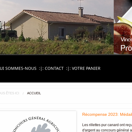
UI SOMMES-NOUS
:|:
CONTACT
:|:
VOTRE PANIER
US ÊTES ICI
ACCUEIL
Récompense 2023: Médaill
Les rillettes pur canard ont reç
d'argent au concours général a