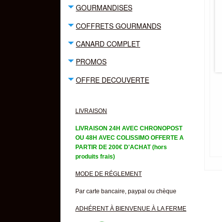
GOURMANDISES
COFFRETS GOURMANDS
CANARD COMPLET
PROMOS
OFFRE DECOUVERTE
LIVRAISON
LIVRAISON 24H AVEC CHRONOPOST
OU 48H AVEC COLISSIMO OFFERTE A
PARTIR DE 200€ D'ACHAT (hors
produits frais)
MODE DE RÉGLEMENT
Par carte bancaire, paypal ou chèque
ADHÉRENT À BIENVENUE À LA FERME