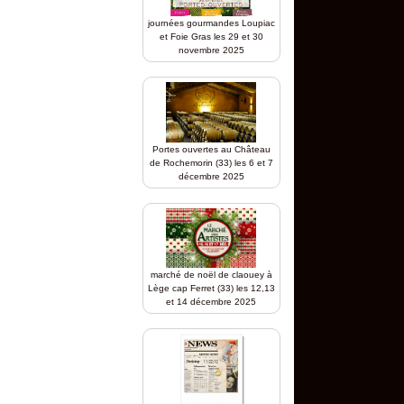
journées gourmandes Loupiac
et Foie Gras les 29 et 30
novembre 2025
Portes ouvertes au Château
de Rochemorin (33) les 6 et 7
décembre 2025
marché de noël de claouey à
Lège cap Ferret (33) les 12,13
et 14 décembre 2025