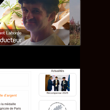
Actualités
Récompense 2025
e d'argent
u la médaille
gricole de Paris